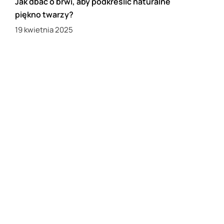
Jak dbać o brwi, aby podkreślić naturalne
piękno twarzy?
19 kwietnia 2025