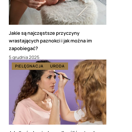
Jakie są najczęstsze przyczyny
wrastających paznokci i jak można im
zapobiegać?
5 grudnia 2025
PIELĘGNACJA
URODA