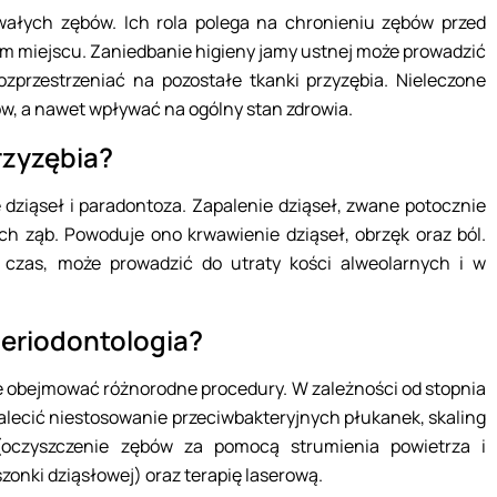
ałych zębów. Ich rola polega na chronieniu zębów przed
m miejscu. Zaniedbanie higieny jamy ustnej może prowadzić
zprzestrzeniać na pozostałe tkanki przyzębia. Nieleczone
w, a nawet wpływać na ogólny stan zdrowia.
rzyzębia?
 dziąseł i paradontoza. Zapalenie dziąseł, zwane potocznie
ch ząb. Powoduje ono krwawienie dziąseł, obrzęk oraz ból.
a czas, może prowadzić do utraty kości alweolarnych i w
periodontologia?
że obejmować różnorodne procedury. W zależności od stopnia
ecić niestosowanie przeciwbakteryjnych płukanek, skaling
(oczyszczenie zębów za pomocą strumienia powietrza i
szonki dziąsłowej) oraz terapię laserową.