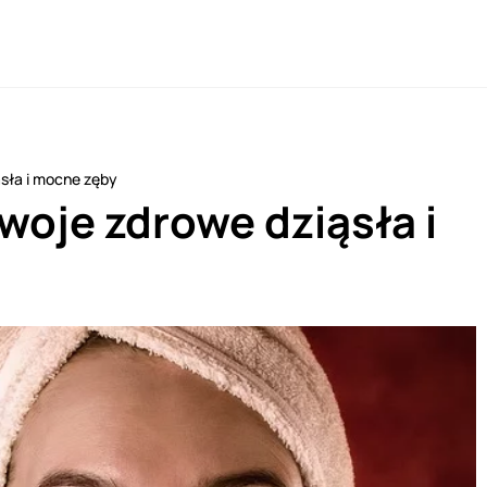
ąsła i mocne zęby
woje zdrowe dziąsła i