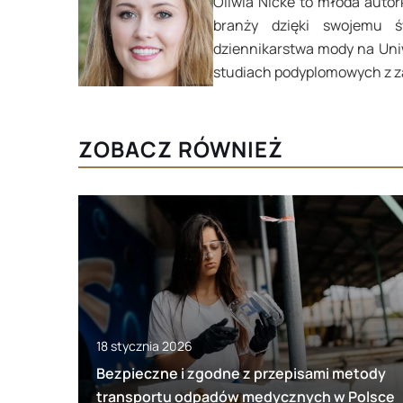
Oliwia Nicke to młoda autor
branży dzięki swojemu ś
dziennikarstwa mody na Uni
studiach podyplomowych z za
ZOBACZ RÓWNIEŻ
18 stycznia 2026
Bezpieczne i zgodne z przepisami metody
transportu odpadów medycznych w Polsce