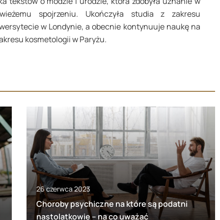
ka tekstów o modzie i urodzie, która zdobyła uznanie w
wieżemu spojrzeniu. Ukończyła studia z zakresu
wersytecie w Londynie, a obecnie kontynuuje naukę na
kresu kosmetologii w Paryżu.
26 czerwca 2023
Choroby psychiczne na które są podatni
nastolatkowie – na co uważać