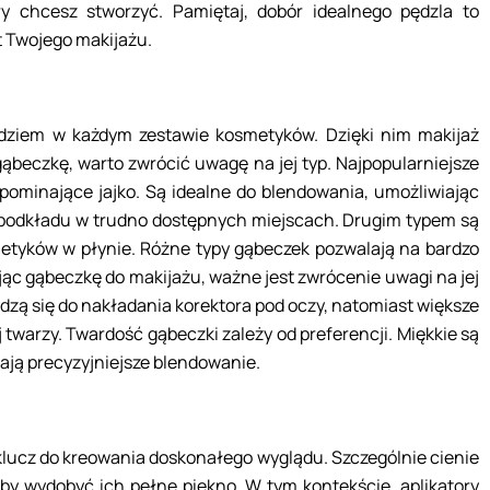
ry chcesz stworzyć. Pamiętaj, dobór idealnego pędzla to
rt Twojego makijażu.
dziem w każdym zestawie kosmetyków. Dzięki nim makijaż
gąbeczkę, warto zwrócić uwagę na jej typ. Najpopularniejsze
ypominające jajko. Są idealne do blendowania, umożliwiając
e podkładu w trudno dostępnych miejscach. Drugim typem są
etyków w płynie. Różne typy gąbeczek pozwalają na bardzo
jąc gąbeczkę do makijażu, ważne jest zwrócenie uwagi na jej
wdzą się do nakładania korektora pod oczy, natomiast większe
twarzy. Twardość gąbeczki zależy od preferencji. Miękkie są
iają precyzyjniejsze blendowanie.
klucz do kreowania doskonałego wyglądu. Szczególnie cienie
y wydobyć ich pełne piękno. W tym kontekście, aplikatory