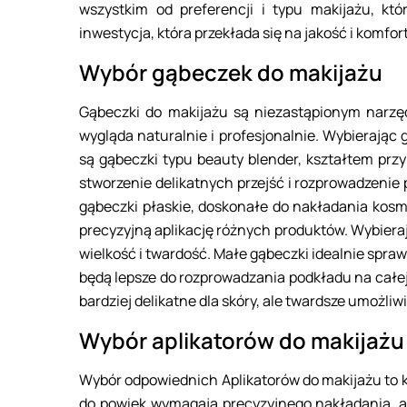
wszystkim od preferencji i typu makijażu, któ
inwestycja, która przekłada się na jakość i komfo
Wybór gąbeczek do makijażu
Gąbeczki do makijażu są niezastąpionym narzę
wygląda naturalnie i profesjonalnie. Wybierając 
są gąbeczki typu beauty blender, kształtem prz
stworzenie delikatnych przejść i rozprowadzeni
gąbeczki płaskie, doskonałe do nakładania kosm
precyzyjną aplikację różnych produktów. Wybiera
wielkość i twardość. Małe gąbeczki idealnie spra
będą lepsze do rozprowadzania podkładu na całej 
bardziej delikatne dla skóry, ale twardsze umożliw
Wybór aplikatorów do makijażu
Wybór odpowiednich Aplikatorów do makijażu to 
do powiek wymagają precyzyjnego nakładania, ab