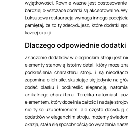
wyjątkowości. Równie ważne jest dostosowanie 
bardziej błyszczące dodatki są akceptowalne. Wy
Luksusowa restauracja wymaga innego podejścia 
pamiętaj, że to ty zdecydujesz, które dodatki sp
każdej okazji.
Dlaczego odpowiednie dodatki 
Znaczenie dodatków w eleganckim stroju jest nie
elementy stanowią istotny detal, który może zn
podkreślenia charakteru stroju i są nieodłą
zapomina o ich sile, skupiając się jedynie na g
dodać blasku i podkreślić elegancję, natomi
unikalnego charakteru. Torebka natomiast, po
elementem, który dopełnia całość i nadaje strojo
nie tylko uzupełnieniem, ale często decydują 
dodatków w eleganckim stroju, możemy świadomi
okazja, stała się sposobnością do wyrażenia nasze