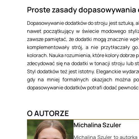
Proste zasady dopasowywania
Dopasowywanie dodatków do stroju jest sztuką, a
nawet początkujący w świecie modowego styliz
zawsze pamiętać, że dodatki mogą znacznie wpły
komplementowały strój, a nie przytłaczały go
kolorach. Nauka rozumienia, które kolory dobrze p
zdecydować się na dodatki w tonacji stroju lub 
Styl dodatków też jest istotny. Eleganckie wyda
gdy na mniej formalnych okazjach można poz
dopasowywanie dodatków potrafi dodać pewności si
O AUTORZE
Michalina Szuler
Michalina Szuler to autork