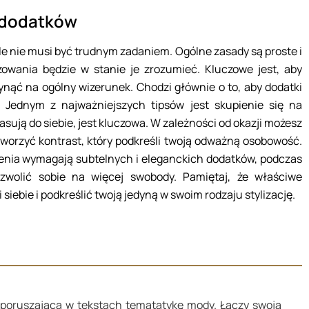
 dodatków
le nie musi być trudnym zadaniem. Ogólne zasady są proste i
owania będzie w stanie je zrozumieć. Kluczowe jest, aby
nąć na ogólny wizerunek. Chodzi głównie o to, aby dodatki
. Jednym z najważniejszych tipsów jest skupienie się na
asują do siebie, jest kluczowa. W zależności od okazji możesz
stworzyć kontrast, który podkreśli twoją odważną osobowość.
rzenia wymagają subtelnych i eleganckich dodatków, podczas
wolić sobie na więcej swobody. Pamiętaj, że właściwe
ebie i podkreślić twoją jedyną w swoim rodzaju stylizację.
a poruszająca w tekstach tematatykę mody. Łączy swoją