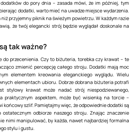
dodatków do pory dnia – zasada mówi, że im później, tym
bierając dodatki, warto mieć na uwadze miejsce wydarzenia.
niż przyjemny piknik na świeżym powietrzu. W każdym razie
rawią, że twój elegancki strój będzie wyglądał doskonale na
są tak ważne?
 do przecenienia. Czy to biżuteria, torebka czy krawat – te
acząco zmienić percepcję całego stroju. Dodatki mają moc
cznym elementem kreowania eleganckiego wyglądu. Wielu
łównych elementach ubioru. Dobrze dobrana biżuteria potrafi
ast stylowy krawat może nadać strój niespodziewanego,
za praktycznym aspektem, może być wisienką na torcie –
wi końcowy szlif. Pamiętajmy więc, że odpowiednie dodatki są
o ostatecznym odbiorze naszego stroju. Znając znaczenie
e nimi manipulować, by każda, nawet najbardziej formalna
go stylu i gustu.